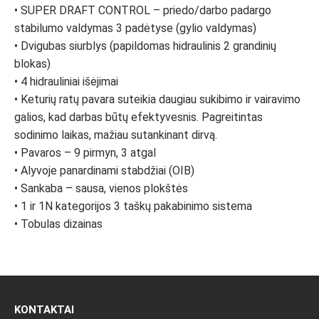
• SUPER DRAFT CONTROL – priedo/darbo padargo
stabilumo valdymas 3 padėtyse (gylio valdymas)
• Dvigubas siurblys (papildomas hidraulinis 2 grandinių
blokas)
• 4 hidrauliniai išėjimai
• Keturių ratų pavara suteikia daugiau sukibimo ir vairavimo
galios, kad darbas būtų efektyvesnis. Pagreitintas
sodinimo laikas, mažiau sutankinant dirvą.
• Pavaros – 9 pirmyn, 3 atgal
• Alyvoje panardinami stabdžiai (OIB)
• Sankaba – sausa, vienos plokštės
• 1 ir 1N kategorijos 3 taškų pakabinimo sistema
• Tobulas dizainas
KONTAKTAI