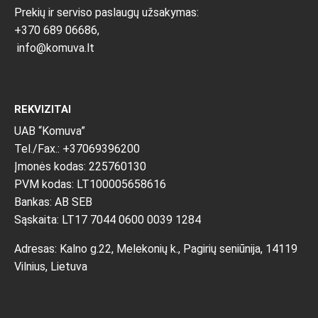
Prekių ir serviso paslaugų užsakymas:
+370 689 06686,
info@komuva.lt
REKVIZITAI
UAB “Komuva”
Tel./Fax.: +37069396200
Įmonės kodas: 225760130
PVM kodas: LT100005658616
Bankas: AB SEB
Sąskaita: LT17 7044 0600 0039 1284
Adresas: Kalno g.22, Melekonių k., Pagirių seniūnija, 14119
Vilnius, Lietuva